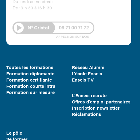
Du lundi au vendredi
De 13 h 30 à 16 h 30
N° Cristal
09 71 00 71 72
APPEL NON SURTAXÉ
Toutes les formations
Réseau Alumni
Formation diplômante
L’école Enseis
Formation certifiante
Enseis TV
Formation courte intra
Formation sur mesure
L'Enseis recrute
Offres d’emploi partenaires
Inscription newsletter
Réclamations
Le pôle
Se former